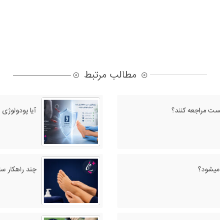
مطالب مرتبط
ژیست مراجعه کنند؟
آیا پودولوژی 
 میشود؟
چند راهکار س