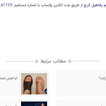
 پاناهیل کرج
از طریق چت آنلاین واتساپ یا شماره مستقیم:
341195
مطالب مرتبط
‌کند؟
آیا کفش نامن