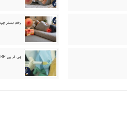
زخم بستر چی
پی آر پی PRP در درمان زخم